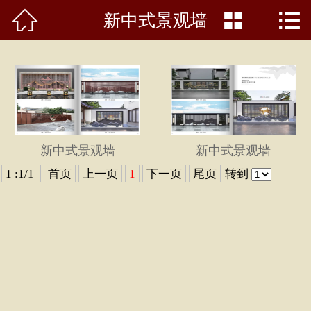



新中式景观墙
首页

关于我们
最新动态
产品中心
新中式景观墙
新中式景观墙
产品知识
1 :1/1
首页
上一页
1
下一页
尾页
转到
荣誉资质
公司展示
人才招聘
在线留言